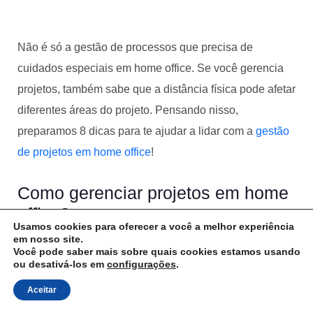
Não é só a gestão de processos que precisa de
cuidados especiais em home office. Se você gerencia
projetos, também sabe que a distância física pode afetar
diferentes áreas do projeto. Pensando nisso,
preparamos 8 dicas para te ajudar a lidar com a
gestão
de projetos em home office
!
Como gerenciar projetos em home
office?
Usamos cookies para oferecer a você a melhor experiência
1. Esclareça as regras do jogo
em nosso site.
Você pode saber mais sobre quais cookies estamos usando
ou desativá-los em
configurações
.
Assim como seria no escritório presencial, os projetos
home office continuam tendo
prazos
de entrega,
Aceitar
responsáveis, requisitos e rotinas a serem seguidas.