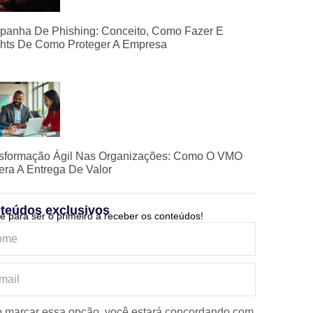
anha De Phishing: Conceito, Como Fazer E
ghts De Como Proteger A Empresa
sformação Ágil Nas Organizações: Como O VMO
era A Entrega De Valor
teúdos exclusivos
e para ser o primeiro a receber os conteúdos!
 marcar essa opção, você estará concordando com