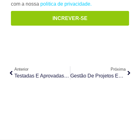
com a nossa
politica de privacidade.
INCREVER-SE
Anterior
Próxima
Testadas E Aprovadas: 7 Ferramentas Para Transformar Processos Mesmo Em Home Office
Gestão De Projetos Em Home Office: 8 Dicas Para Manter O Controle