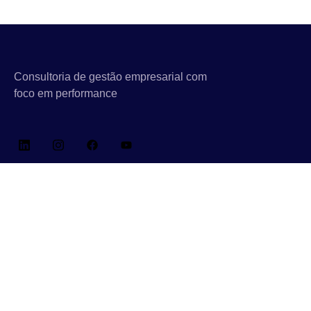
Consultoria de gestão empresarial com
foco em performance
Links Rápidos
Sobre Nós
Consultoria, Outsourcing & IT BPO
Treinamentos para Empresas
Clientes & Cases