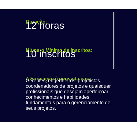
Duração:
12 horas
Número Mínimo de Inscritos:
10 inscritos
A Formação é pensada para:
Gerentes, engenheiros, projetistas,
coordenadores de projetos e quaisquer
profissionais que desejam aperfeiçoar
conhecimentos e habilidades
fundamentais para o gerenciamento de
seus projetos.