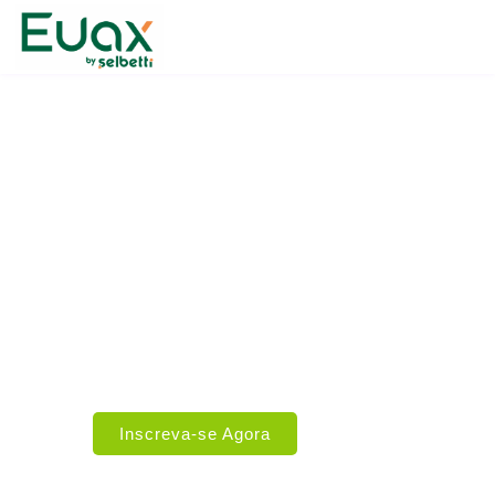
Gestão Ágil
de Projetos
com Scrum
Aumente a flexibilidade, colaboração e
capacidade de resposta às mudanças,
resultando em
entregas mais rápidas
e alinhadas às necessidades do
cliente.
Inscreva-se Agora