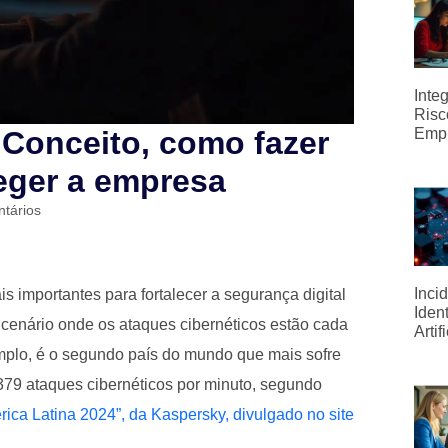
Inte
Risc
Conceito, como fazer
Emp
eger a empresa
tários
Inci
s importantes para fortalecer a segurança digital
Iden
enário onde os ataques cibernéticos estão cada
Artif
xemplo, é o segundo país do mundo que mais sofre
79 ataques cibernéticos por minuto, segundo
a Latina 2024”, da Kaspersky, divulgado no site