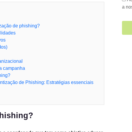
a n
zação de phishing?
lidades
vos
dos)
anizacional
 da campanha
hing?
ização de Phishing: Estratégias essenciais
hishing?