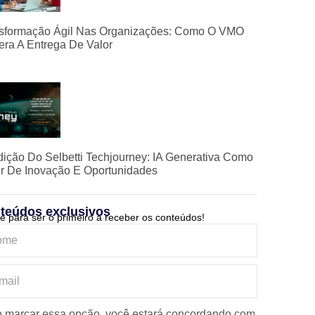
sformação Ágil Nas Organizações: Como O VMO
era A Entrega De Valor
dição Do Selbetti Techjourney: IA Generativa Como
r De Inovação E Oportunidades
teúdos exclusivos
e para ser o primeiro a receber os conteúdos!
 marcar essa opção, você estará concordando com