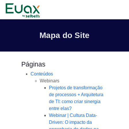
Mapa do Site
Páginas
Conteúdos
Webinars
Projetos de transformação
de processos + Arquitetura
de TI: como criar sinergia
entre elas?
Webinar | Cultura Data-
Driven: O impacto da