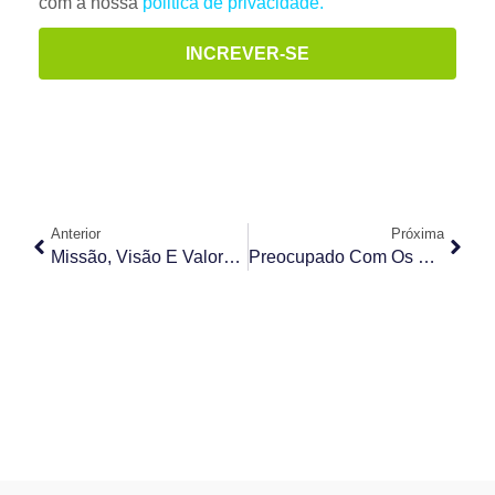
com a nossa
politica de privacidade.
INCREVER-SE
Anterior
Próxima
Missão, Visão E Valores: Aprenda O Que É E Como Construir Na Sua Empresa
Preocupado Com Os Riscos Do Seu Negócio? Descubra O Que É Compliance E Governança Corporativa