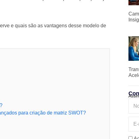
Camp
Insi
serve e quais são as vantagens desse modelo de
Tran
Acel
Con
Assin
e?
ançados para criação de matriz SWOT?
Ao