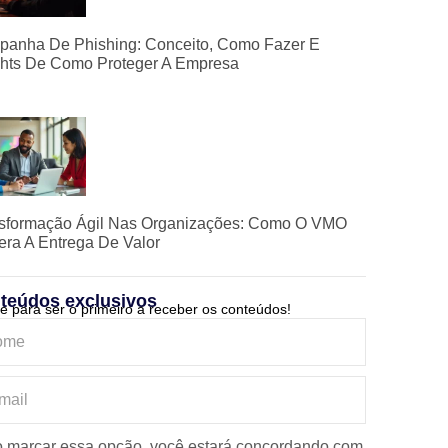
anha De Phishing: Conceito, Como Fazer E
ghts De Como Proteger A Empresa
sformação Ágil Nas Organizações: Como O VMO
era A Entrega De Valor
teúdos exclusivos
e para ser o primeiro a receber os conteúdos!
 marcar essa opção, você estará concordando com