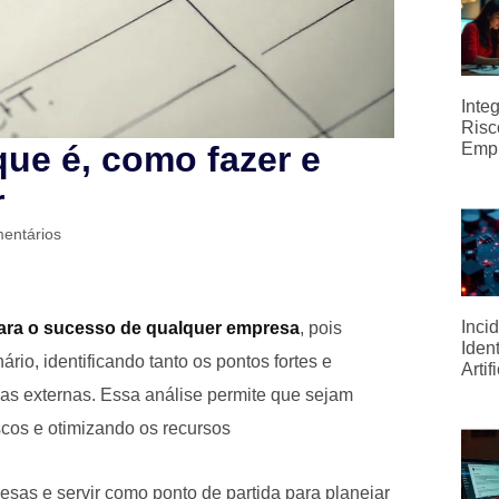
Inte
Risc
ue é, como fazer e
Emp
r
entários
Inci
ara o sucesso de qualquer empresa
, pois
Iden
rio, identificando tanto os pontos fortes e
Artif
as externas. Essa análise permite que sejam
scos e otimizando os recursos
esas e servir como ponto de partida para planejar