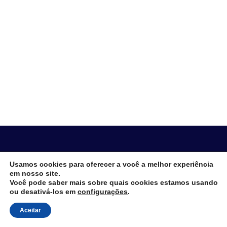
Consultoria de gestão empresarial com
Usamos cookies para oferecer a você a melhor experiência
em nosso site.
foco em performance
Você pode saber mais sobre quais cookies estamos usando
ou desativá-los em
configurações
.
Aceitar