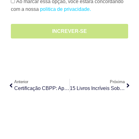
Ao marcar essa opção, você estará concordando
com a nossa
politica de privacidade.
INCREVER-SE
Anterior
Próxima
Certificação CBPP: Aprenda Como Se Preparar Para Ser Um Profissional CBPP
15 Livros Incríveis Sobre Gerenciamento De Projetos