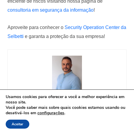
eficiente de riscos visitando nossa página de
consultoria em segurança da informação
!
Aproveite para conhecer o
Security Operation Center da
Selbetti
e garanta a proteção da sua empresa!
Usamos cookies para oferecer a você a melhor experiência em
nosso site.
Luiz Rossi
Você pode saber mais sobre quais cookies estamos usando ou
desativá-los em
configurações
.
Formado em economia pela FAAP e pós-graduado no ITA
em Ciência da Computação. Possui uma carreira
Aceitar
desenvolvida em empresas de serviços, instituições