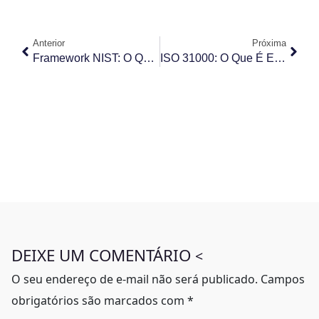
Anterior
Próxima
Framework NIST: O Que É, Quais Os 5 Pilares E Como Implementar
ISO 31000: O Que É E Como Ela Pode Transformar A Gestão De Riscos Na Sua Empresa
DEIXE UM COMENTÁRIO
<
O seu endereço de e-mail não será publicado.
Campos
obrigatórios são marcados com
*