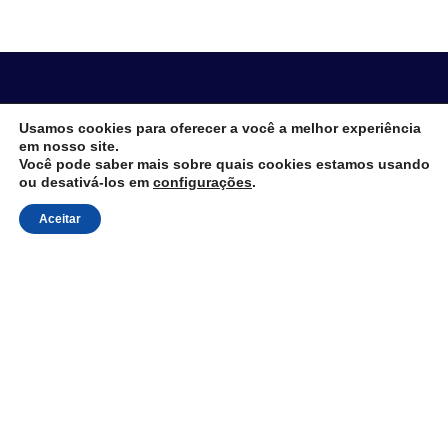
Consultoria de gestão empresarial com
Usamos cookies para oferecer a você a melhor experiência
em nosso site.
foco em performance
Você pode saber mais sobre quais cookies estamos usando
ou desativá-los em
configurações
.
Aceitar
Links Rápidos
Sobre Nós
Consultoria, Outsourcing & IT BPO
Treinamentos para Empresas
Clientes & Cases