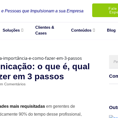
Fale
 e Pessoas que Impulsionam a sua Empresa
Espe
Clientes &
Soluções
Conteúdos
Blog
Cases
icação: o que é, qual
zer em 3 passos
Com
m Comentários
ades mais requisitadas
em gerentes de
Out
raticamente 90% do tempo desse profissional,