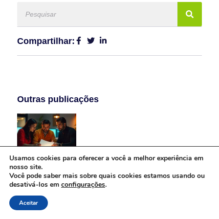
Compartilhar:
Outras publicações
Usamos cookies para oferecer a você a melhor experiência em
Integrated Risk Management (Gestão Integrada De
nosso site.
Riscos): O Que É E Como Ela Pode Ajudar A Sua Empresa
Você pode saber mais sobre quais cookies estamos usando ou
desativá-los em
configurações
.
Aceitar