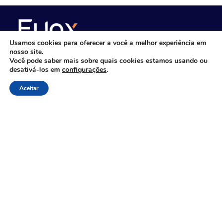
Usamos cookies para oferecer a você a melhor experiência em
nosso site.
Você pode saber mais sobre quais cookies estamos usando ou
desativá-los em
configurações
.
Consultoria de gestão empresarial com
foco em performance
Aceitar
Links Rápidos
Sobre Nós
Consultoria, Outsourcing & IT BPO
Treinamentos para Empresas