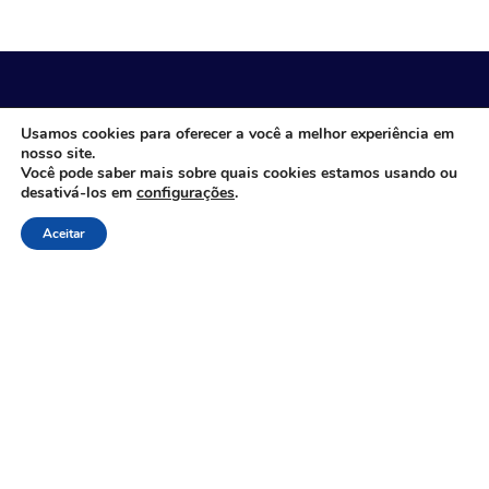
Usamos cookies para oferecer a você a melhor experiência em
Consultoria de gestão empresarial com
nosso site.
foco em performance
Você pode saber mais sobre quais cookies estamos usando ou
desativá-los em
configurações
.
Aceitar
Links Rápidos
Sobre Nós
Consultoria, Outsourcing & IT BPO
Treinamentos para Empresas
Clientes & Cases