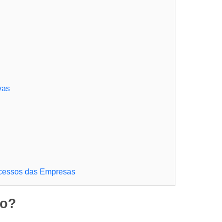
vas
ocessos das Empresas
to?