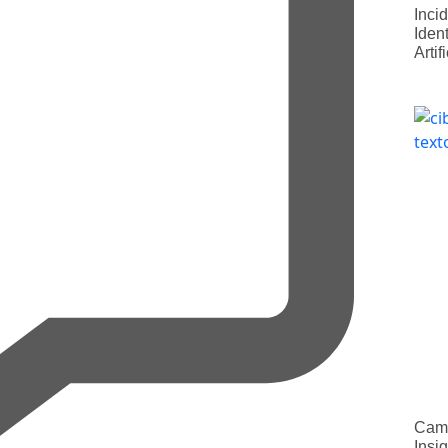
Inci
Iden
Artif
Camp
Insi