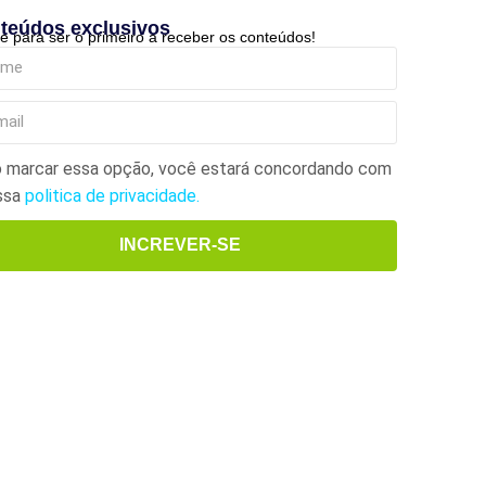
teúdos exclusivos
e para ser o primeiro a receber os conteúdos!
 marcar essa opção, você estará concordando com
ssa
politica de privacidade.
INCREVER-SE