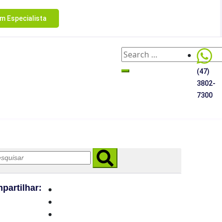
m Especialista
(47)
3802-
7300
partilhar: