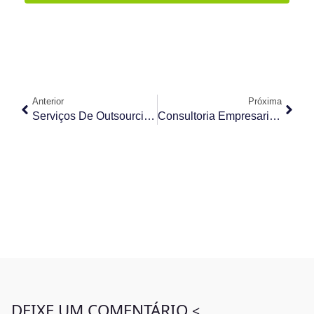
Anterior
Próxima
Serviços De Outsourcing: Guia Completo De Como Funciona, Tendências, Benefícios E Mais!
Consultoria Empresarial: O Que É, Principais Tipos E Como Escolher A Ideal Para O Seu Negócio
DEIXE UM COMENTÁRIO
<