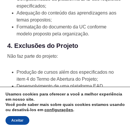
especificados;
Adequação do conteúdo das aprendizagens aos
temas propostos;
Formatação do documento da UC conforme
modelo proposto pela organização.
4. Exclusões do Projeto
Não faz parte do projeto:
Produção de cursos além dos especificados no
item 4 do Termo de Abertura do Projeto;
Desenvolvimento de uma plataforma EAD.
Usamos cookies para oferecer a você a melhor experiência
Além desses itens, não se esqueça de incluir na
em nosso site.
Você pode saber mais sobre quais cookies estamos usando
declaração de escopo o
título do projeto
e um espaço
ou desativá-los em
configurações
.
com o
nome do aprovador
e a
data de aprovação
.
Aceitar
Caso seja mais de um aprovador, certifique-se de inserir