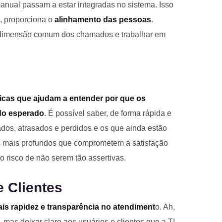
anual passam a estar integradas no sistema. Isso
, proporciona o
alinhamento das pessoas
.
a dimensão comum dos chamados e trabalhar em
icas que ajudam a entender por que os
do esperado
. É possível saber, de forma rápida e
os, atrasados e perdidos e os que ainda estão
s mais profundos que comprometem a satisfação
o risco de não serem tão assertivas.
e Clientes
is rapidez e transparência no atendiment
o. Ah,
, mas deixar claro aos usuários e clientes que a TI