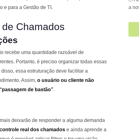
a n
o e para a Gestão de TI.
a de Chamados
ações
to recebe uma quantidade razoável de
rentes. Portanto, é preciso organizar todas essas
isso, essa estruturação deve facilitar a
ndimento. Assim,
o usuário ou cliente não
a “passagem de bastão”
.
mais deixarão de responder a alguma demanda
controle real dos chamados
e ainda aprende a
orque é possível aplicar filtros e ter uma visão