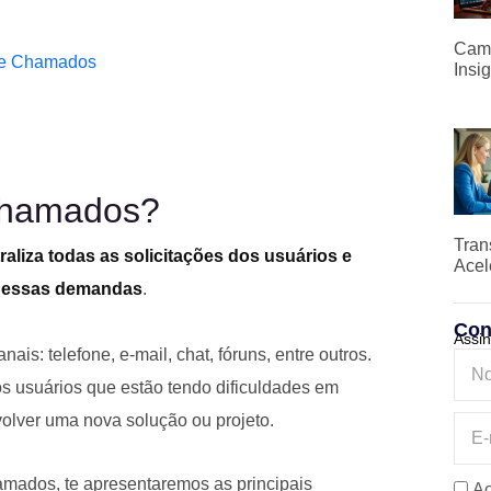
Camp
de Chamados
Insi
Chamados?
Tran
liza todas as solicitações dos usuários e
Acel
r essas demandas
.
Con
Assin
is: telefone, e-mail, chat, fóruns, entre outros.
s usuários que estão tendo dificuldades em
olver uma nova solução ou projeto.
amados, te apresentaremos as principais
Ao