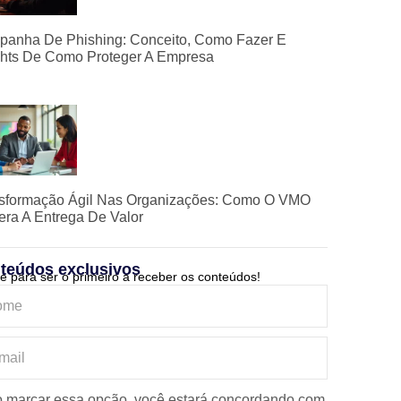
anha De Phishing: Conceito, Como Fazer E
ghts De Como Proteger A Empresa
sformação Ágil Nas Organizações: Como O VMO
era A Entrega De Valor
teúdos exclusivos
e para ser o primeiro a receber os conteúdos!
 marcar essa opção, você estará concordando com