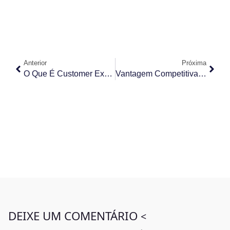
Anterior
Próxima
O Que É Customer Experience Management (CXM)?
Vantagem Competitiva: O Que É, Exemplo E Como Identificar Na Empresa?
DEIXE UM COMENTÁRIO
<