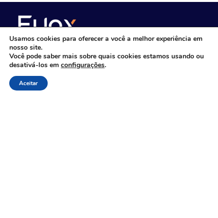
Usamos cookies para oferecer a você a melhor experiência em
nosso site.
Você pode saber mais sobre quais cookies estamos usando ou
desativá-los em
configurações
.
Consultoria de gestão empresarial com
foco em performance
Aceitar
Links Rápidos
Sobre Nós
Consultoria, Outsourcing & IT BPO
Treinamentos para Empresas