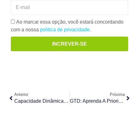
Ao marcar essa opção, você estará concordando
com a nossa
politica de privacidade.
INCREVER-SE
Anterior
Próxima
Capacidade Dinâmica: Sua Empresa Está Pronta Para Mudanças?
GTD: Aprenda A Priorizar Suas Tarefas Com O Método Getting Things Done