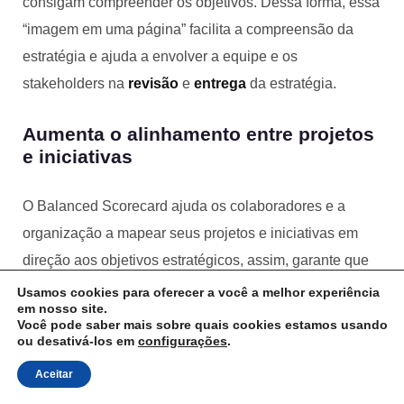
consigam compreender os objetivos. Dessa forma, essa
“imagem em uma página” facilita a compreensão da
estratégia e ajuda a envolver a equipe e os
stakeholders na
revisão
e
entrega
da estratégia.
Aumenta o alinhamento entre projetos
e iniciativas
O Balanced Scorecard ajuda os colaboradores e a
organização a mapear seus projetos e iniciativas em
direção aos objetivos estratégicos, assim, garante que
os projetos estejam
totalmente focados na entrega
Usamos cookies para oferecer a você a melhor experiência
em nosso site.
dos objetivos mais estratégicos possíveis.
Você pode saber mais sobre quais cookies estamos usando
ou desativá-los em
configurações
.
Melhora a gestão da informação
Aceitar