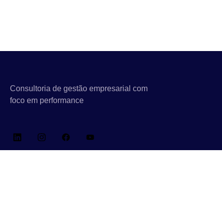
Consultoria de gestão empresarial com
foco em performance
Links Rápidos
Sobre Nós
Consultoria, Outsourcing & IT BPO