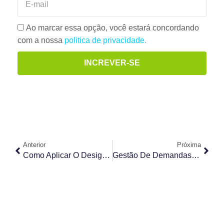
Ao marcar essa opção, você estará concordando
com a nossa
politica de privacidade.
INCREVER-SE
Anterior
Próxima
Como Aplicar O Design Thinking Na Gestão De Processos
Gestão De Demandas De TI: Entenda O Que É, Quais Os Benefícios E Como Gerenciar Demandas Em 7 Passos