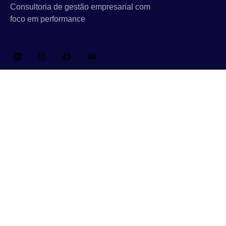
Consultoria de gestão empresarial com
foco em performance
Links Rápidos
Sobre Nós
Consultoria, Outsourcing & IT BPO
Treinamentos para Empresas
Clientes & Cases
Conteúdos
Blog
Parceiros
Contato