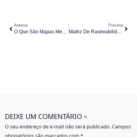
Anterior
Próxima
O Que São Mapas Mentais?
Matriz De Rastreabilidade De Requisitos: Gerenciando E Controlando Mudanças No Escopo Do Projeto
DEIXE UM COMENTÁRIO
<
O seu endereço de e-mail não será publicado.
Campos
obrigatórios são marcados com
*