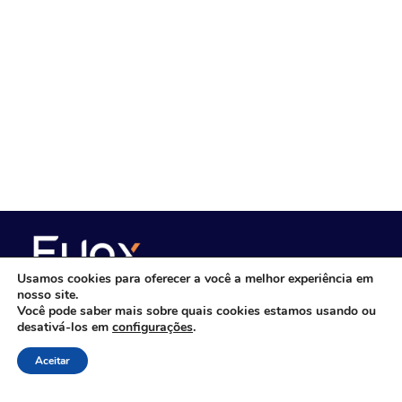
Usamos cookies para oferecer a você a melhor experiência em
nosso site.
Você pode saber mais sobre quais cookies estamos usando ou
desativá-los em
configurações
.
Consultoria de gestão empresarial com
foco em performance
Aceitar