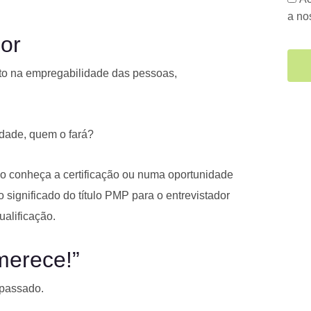
a n
hor
uito na empregabilidade das pessoas,
dade, quem o fará?
 conheça a certificação ou numa oportunidade
 significado do título PMP para o entrevistador
alificação.
merece!”
 passado.