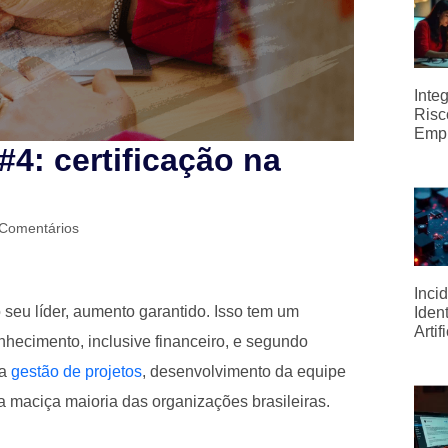
Inte
Risc
Emp
#4: certificação na
 Comentários
Inci
seu líder, aumento garantido. Isso tem um
Iden
Artif
onhecimento, inclusive financeiro, e segundo
 a
gestão de projetos
, desenvolvimento da equipe
a maciça maioria das organizações brasileiras.