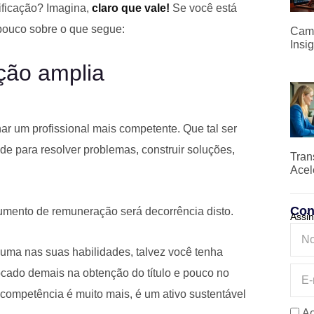
tificação? Imagina,
claro que vale!
Se você está
 pouco sobre o que segue:
Camp
Insi
ção amplia
nar um profissional mais competente. Que tal ser
e para resolver problemas, construir soluções,
Tran
Acel
Con
umento de remuneração será decorrência disto.
Assin
ma nas suas habilidades, talvez você tenha
ocado demais na obtenção do título e pouco no
 competência é muito mais, é um ativo sustentável
Ao