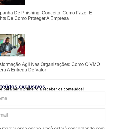
anha De Phishing: Conceito, Como Fazer E
ghts De Como Proteger A Empresa
sformação Ágil Nas Organizações: Como O VMO
era A Entrega De Valor
teúdos exclusivos
e para ser o primeiro a receber os conteúdos!
 marcar essa opção, você estará concordando com