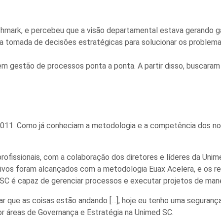
hmark, e percebeu que a visão departamental estava gerando gar
a a tomada de decisões estratégicas para solucionar os problem
em gestão de processos ponta a ponta. A partir disso, buscaram
2011. Como já conheciam a metodologia e a competência dos nosso
profissionais, com a colaboração dos diretores e líderes da Uni
jetivos foram alcançados com a metodologia Euax Acelera, e os r
 SC é capaz de gerenciar processos e executar projetos de mane
ar que as coisas estão andando […], hoje eu tenho uma seguran
por áreas de Governança e Estratégia na Unimed SC.