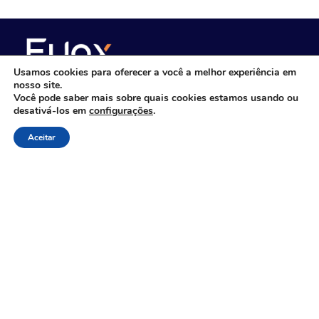
Usamos cookies para oferecer a você a melhor experiência em
nosso site.
Você pode saber mais sobre quais cookies estamos usando ou
desativá-los em
configurações
.
Consultoria de gestão empresarial com
foco em performance
Aceitar
Links Rápidos
Sobre Nós
Consultoria, Outsourcing & IT BPO